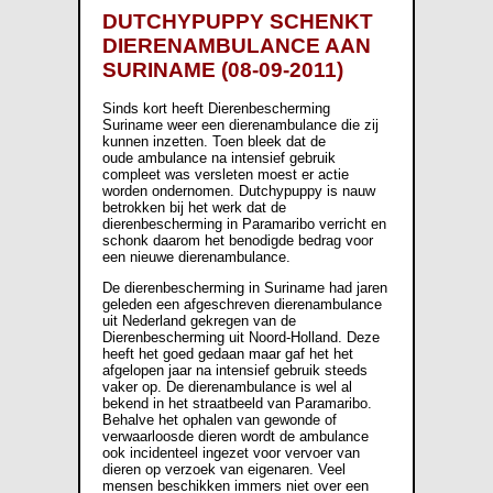
DUTCHYPUPPY SCHENKT
DIERENAMBULANCE AAN
SURINAME (08-09-2011)
Sinds kort heeft Dierenbescherming
Suriname weer een dierenambulance die zij
kunnen inzetten. Toen bleek dat de
oude ambulance na intensief gebruik
compleet was versleten moest er actie
worden ondernomen. Dutchypuppy is nauw
betrokken bij het werk dat de
dierenbescherming in Paramaribo verricht en
schonk daarom het benodigde bedrag voor
een nieuwe dierenambulance.
De dierenbescherming in Suriname had jaren
geleden een afgeschreven dierenambulance
uit Nederland gekregen van de
Dierenbescherming uit Noord-Holland. Deze
heeft het goed gedaan maar gaf het het
afgelopen jaar na intensief gebruik steeds
vaker op. De dierenambulance is wel al
bekend in het straatbeeld van Paramaribo.
Behalve het ophalen van gewonde of
verwaarloosde dieren wordt de ambulance
ook incidenteel ingezet voor vervoer van
dieren op verzoek van eigenaren. Veel
mensen beschikken immers niet over een