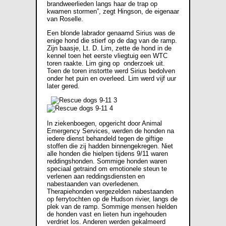
brandweerlieden langs haar de trap op
kwamen stormen”, zegt Hingson, de eigenaar
van Roselle.
Een blonde labrador genaamd Sirius was de
enige hond die stierf op de dag van de ramp.
Zijn baasje, Lt. D. Lim, zette de hond in de
kennel toen het eerste vliegtuig een WTC
toren raakte. Lim ging op onderzoek uit.
Toen de toren instortte werd Sirius bedolven
onder het puin en overleed. Lim werd vijf uur
later gered.
In ziekenboegen, opgericht door Animal
Emergency Services, werden de honden na
iedere dienst behandeld tegen de giftige
stoffen die zij hadden binnengekregen. Niet
alle honden die hielpen tijdens 9/11 waren
reddingshonden. Sommige honden waren
speciaal getraind om emotionele steun te
verlenen aan reddingsdiensten en
nabestaanden van overledenen.
Therapiehonden vergezelden nabestaanden
op ferrytochten op de Hudson rivier, langs de
plek van de ramp. Sommige mensen hielden
de honden vast en lieten hun ingehouden
verdriet los. Anderen werden gekalmeerd