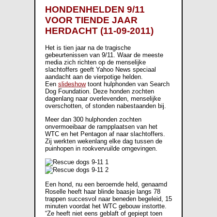
HONDENHELDEN 9/11
VOOR TIENDE JAAR
HERDACHT (11-09-2011)
Het is tien jaar na de tragische
gebeurtenissen van 9/11. Waar de meeste
media zich richten op de menselijke
slachtoffers geeft Yahoo News speciaal
aandacht aan de vierpotige helden.
Een
slideshow
toont hulphonden van Search
Dog Foundation. Deze honden zochten
dagenlang naar overlevenden, menselijke
overschotten, of stonden nabestaanden bij.
Meer dan 300 hulphonden zochten
onvermoeibaar de rampplaatsen van het
WTC en het Pentagon af naar slachtoffers.
Zij werkten wekenlang elke dag tussen de
puinhopen in rookvervuilde omgevingen.
Een hond, nu een beroemde held, genaamd
Roselle heeft haar blinde baasje langs 78
trappen succesvol naar beneden begeleid, 15
minuten voordat het WTC gebouw instortte.
“Ze heeft niet eens geblaft of gepiept toen