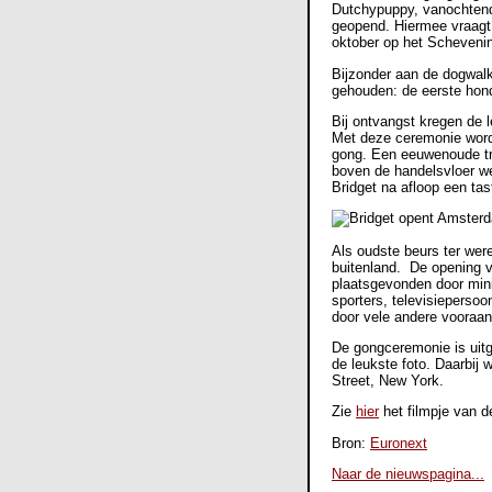
Dutchypuppy, vanochtend
geopend. Hiermee vraagt 
oktober op het Schevenin
Bijzonder aan de dogwalk
gehouden: de eerste hon
Bij ontvangst kregen de 
Met deze ceremonie word
gong. Een eeuwenoude tra
boven de handelsvloer w
Bridget na afloop een tas
Als oudste beurs ter wer
buitenland. De opening v
plaatsgevonden door mini
sporters, televisiepersoo
door vele andere vooraan
De gongceremonie is uitg
de leukste foto. Daarbij
Street, New York.
Zie
hier
het filmpje van 
Bron:
Euronext
Naar de nieuwspagina...