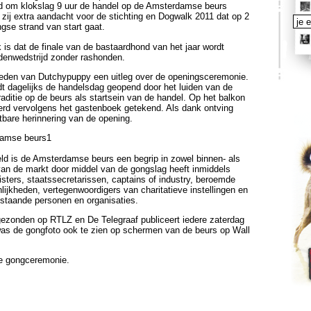
 om klokslag 9 uur de handel op de Amsterdamse beurs
zij extra aandacht voor de stichting en Dogwalk 2011 dat op 2
gse strand van start gaat.
emailad
 is dat de finale van de bastaardhond van het jaar wordt
denwedstrijd zonder rashonden.
leden van Dutchypuppy een uitleg over de openingsceremonie.
t dagelijks de handelsdag geopend door het luiden van de
ditie op de beurs als startsein van de handel. Op het balkon
erd vervolgens het gastenboek getekend. Als dank ontving
tbare herinnering van de opening.
eld is de Amsterdamse beurs een begrip in zowel binnen- als
an de markt door middel van de gongslag heeft inmiddels
sters, staatssecretarissen, captains of industry, beroemde
nlijkheden, vertegenwoordigers van charitatieve instellingen en
staande personen en organisaties.
ezonden op RTLZ en De Telegraaf publiceert iedere zaterdag
 was de gongfoto ook te zien op schermen van de beurs op Wall
de gongceremonie.