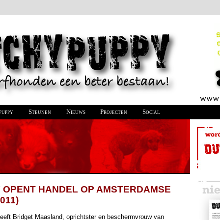
puppy
Steunen
Nieuws
Projecten
Social
 OPENT HANDEL OP AMSTERDAMSE
011)
eeft Bridget Maasland, oprichtster en beschermvrouw van