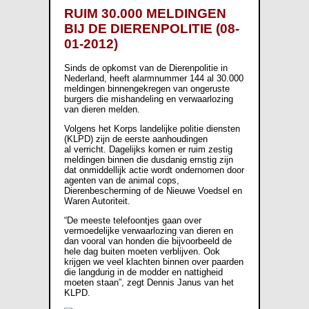
RUIM 30.000 MELDINGEN
BIJ DE DIERENPOLITIE (08-
01-2012)
Sinds de opkomst van de Dierenpolitie in
Nederland, heeft alarmnummer 144 al 30.000
meldingen binnengekregen van ongeruste
burgers die mishandeling en verwaarlozing
van dieren melden.
Volgens het Korps landelijke politie diensten
(KLPD) zijn de eerste aanhoudingen
al verricht. Dagelijks komen er ruim zestig
meldingen binnen die dusdanig ernstig zijn
dat onmiddellijk actie wordt ondernomen door
agenten van de animal cops,
Dierenbescherming of de Nieuwe Voedsel en
Waren Autoriteit.
“De meeste telefoontjes gaan over
vermoedelijke verwaarlozing van dieren en
dan vooral van honden die bijvoorbeeld de
hele dag buiten moeten verblijven. Ook
krijgen we veel klachten binnen over paarden
die langdurig in de modder en nattigheid
moeten staan”, zegt Dennis Janus van het
KLPD.