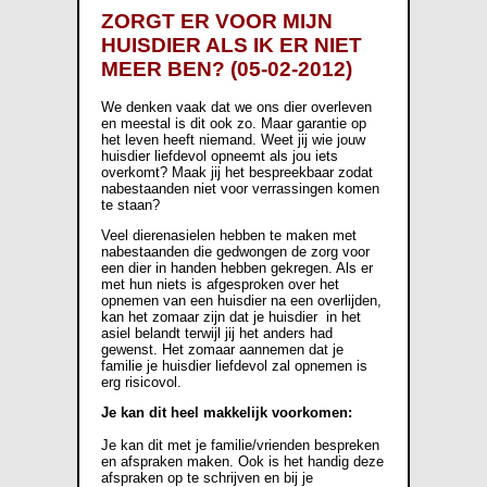
ZORGT ER VOOR MIJN
HUISDIER ALS IK ER NIET
MEER BEN? (05-02-2012)
We denken vaak dat we ons dier overleven
en meestal is dit ook zo. Maar garantie op
het leven heeft niemand. Weet jij wie jouw
huisdier liefdevol opneemt als jou iets
overkomt? Maak jij het bespreekbaar zodat
nabestaanden niet voor verrassingen komen
te staan?
Veel dierenasielen hebben te maken met
nabestaanden die gedwongen de zorg voor
een dier in handen hebben gekregen. Als er
met hun niets is afgesproken over het
opnemen van een huisdier na een overlijden,
kan het zomaar zijn dat je huisdier in het
asiel belandt terwijl jij het anders had
gewenst. Het zomaar aannemen dat je
familie je huisdier liefdevol zal opnemen is
erg risicovol.
Je kan dit heel makkelijk voorkomen:
Je kan dit met je familie/vrienden bespreken
en afspraken maken. Ook is het handig deze
afspraken op te schrijven en bij je