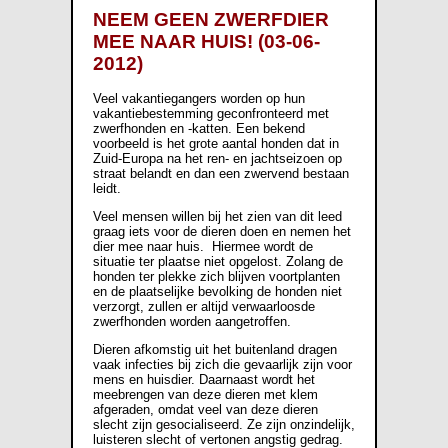
NEEM GEEN ZWERFDIER
MEE NAAR HUIS! (03-06-
2012)
Veel vakantiegangers worden op hun
vakantiebestemming geconfronteerd met
zwerfhonden en -katten. Een bekend
voorbeeld is het grote aantal honden dat in
Zuid-Europa na het ren- en jachtseizoen op
straat belandt en dan een zwervend bestaan
leidt.
Veel mensen willen bij het zien van dit leed
graag iets voor de dieren doen en nemen het
dier mee naar huis. Hiermee wordt de
situatie ter plaatse niet opgelost. Zolang de
honden ter plekke zich blijven voortplanten
en de plaatselijke bevolking de honden niet
verzorgt, zullen er altijd verwaarloosde
zwerfhonden worden aangetroffen.
Dieren afkomstig uit het buitenland dragen
vaak infecties bij zich die gevaarlijk zijn voor
mens en huisdier. Daarnaast wordt het
meebrengen van deze dieren met klem
afgeraden, omdat veel van deze dieren
slecht zijn gesocialiseerd. Ze zijn onzindelijk,
luisteren slecht of vertonen angstig gedrag.