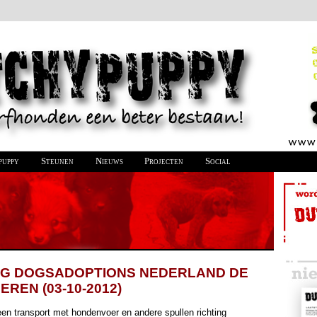
puppy
Steunen
Nieuws
Projecten
Social
NG DOGSADOPTIONS NEDERLAND DE
REN (03-10-2012)
een transport met hondenvoer en andere spullen richting