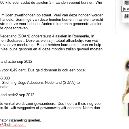
00 kilo voer zodat de asielen 3 maanden vooruit kunnen. Wie
emailad
3 miljoen zwerfhonden op straat. Veel van deze honden worden
behandeld. Sommige van deze honden komen in asielen terecht
beste met ze voor hebben. Anderen komen in gemeente-asielen
dode opgeschreven.
Nederland (SDAN) ondersteunt 4 asielen in Roemenie, in
i en Boekarest. Deze asielen zijn totaal afhankelijk van wat
 voor ze meebrengt. En ze hebben hard onze steun en hulp
er veel pups geboren en al deze monden zullen gevoed moeten
n voor 0,49 cent. Dus geld doneren is ook een optie:
53.030
Stichting Dogs Adoptions Nederland (SDAN) te
natie.
 de winkel wordt zeer gewaardeerd. Dus heeft u thuis nog voer
ebruikt, wilt weggooien of gewoonweg wilt doneren. Neem dan
inator inzameling goeden.
w@hotmail.com