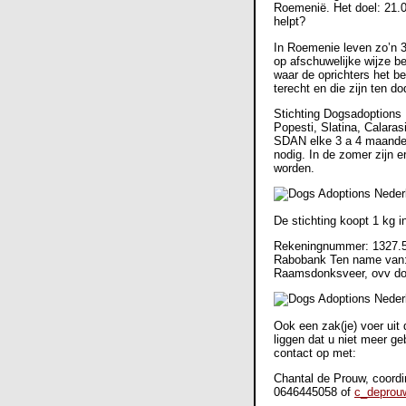
Roemenië. Het doel: 21.0
helpt?
In Roemenie leven zo’n 
op afschuwelijke wijze 
waar de oprichters het 
terecht en die zijn ten 
Stichting Dogsadoptions 
Popesti, Slatina, Calaras
SDAN elke 3 a 4 maanden
nodig. In de zomer zijn 
worden.
De stichting koopt 1 kg i
Rekeningnummer: 1327.
Rabobank Ten name van: 
Raamsdonksveer, ovv do
Ook een zak(je) voer uit
liggen dat u niet meer g
contact op met:
Chantal de Prouw, coord
0646445058 of
c_deprou