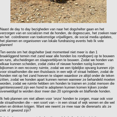
Naast de day to day bezigheden van naar het dogshelter gaan en het
verzorgen van en socializen met de honden, de dogrescues, het zoeken naar
en het coördineren van toekomstige vrijwilligers, de social media updates,
het plannen en organiseren van lokale fundraising events heb Ik vele
plannen!
Ten eerste om het dogshelter (wat momenteel niet meer is dan 1
braakliggend terrein met zand waar alle honden los rondlopen) op te bouwen
en runs, afscheidingen en slaapverblijven te bouwen. Zodat we honden van
elkaar kunnen scheiden, zodat zieke of nieuwe honden rustig kunnen
bijkomen in een recovery ruimte, zodat we een tijdelijke opvang kunnen zijn
voor straathonden die een thuisbasis in een wijk of straat hebben, zodat de
honden niet op het zand hoeven te slapen waardoor ze altijd onder de teken
zitten, zodat we honden apart kunnen nemen wanneer ze behandeld moeten
worden, zodat we ruimte hebben om honden te trainen en zodat mensen die
geïnteresseerd zijn een hond te adopteren kunnen komen kijken zonder
overweldigd te worden door meer dan 20 springende en blaffende honden.
Ik heb plannen om niet alleen voor ‘onze’ honden te zorgen, maar ook voor
de straathonden die – een soort van – in een straat of wijk wonen en die wel
eten en drinken krijgen. Want wie neemt ze mee naar de dierenarts als ze
ziek of gewond zijn?