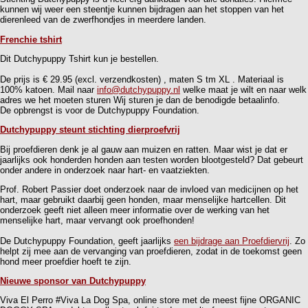
kunnen wij weer een steentje kunnen bijdragen aan het stoppen van het
dierenleed van de zwerfhondjes in meerdere landen.
Frenchie tshirt
Dit Dutchypuppy Tshirt kun je bestellen.
De prijs is € 29.95 (excl. verzendkosten) , maten S tm XL . Materiaal is
100% katoen. Mail naar
info@dutchypuppy.nl
welke maat je wilt en naar welk
adres we het moeten sturen Wij sturen je dan de benodigde betaalinfo.
De opbrengst is voor de Dutchypuppy Foundation.
Dutchypuppy steunt stichting dierproefvrij
Bij proefdieren denk je al gauw aan muizen en ratten. Maar wist je dat er
jaarlijks ook honderden honden aan testen worden blootgesteld? Dat gebeurt
onder andere in onderzoek naar hart- en vaatziekten.
Prof. Robert Passier doet onderzoek naar de invloed van medicijnen op het
hart, maar gebruikt daarbij geen honden, maar menselijke hartcellen. Dit
onderzoek geeft niet alleen meer informatie over de werking van het
menselijke hart, maar vervangt ook proefhonden!
De Dutchypuppy Foundation, geeft jaarlijks
een bijdrage aan Proefdiervrij
. Zo
helpt zij mee aan de vervanging van proefdieren, zodat in de toekomst geen
hond meer proefdier hoeft te zijn.
Nieuwe sponsor van Dutchypuppy
Viva El Perro #Viva La Dog Spa, online store met de meest fijne ORGANIC