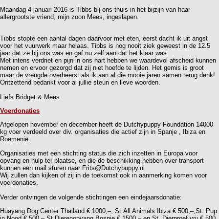
Maandag 4 januari 2016 is Tibbs bij ons thuis in het bijzijn van haar
allergrootste vriend, mijn zoon Mees, ingeslapen.
Tibbs stopte een aantal dagen daarvoor met eten, eerst dacht ik uit angst
voor het vuurwerk maar helaas. Tibbs is nog nooit ziek geweest in de 12.5
jaar dat ze bij ons was en gaf nu zelf aan dat het klaar was.
Met intens verdriet en pijn in ons hart hebben we waardevol afscheid kunnen
nemen en ervoor gezorgd dat zij niet hoefde te lijden. Het gemis is groot
maar de vreugde overheerst als ik aan al die mooie jaren samen terug denk!
Ontzettend bedankt voor al jullie steun en lieve woorden.
Liefs Bridget & Mees
Voerdonaties
Afgelopen november en december heeft de Dutchypuppy Foundation 14000
kg voer verdeeld over div. organisaties die actief zijn in Spanje , Ibiza en
Roemenië.
Organisaties met een stichting status die zich inzetten in Europa voor
opvang en hulp ter plaatse, en die de beschikking hebben over transport
kunnen een mail sturen naar Frits@Dutchypuppy.nl
Wij zullen dan kijken of zij in de toekomst ook in aanmerking komen voor
voerdonaties.
Verder ontvingen de volgende stichtingen een eindejaarsdonatie:
Huayang Dog Center Thailand € 1000,–, St.All Animals Ibiza € 500,–,St. Pup
in Nood € 500,–,St.Dierenopvang Bosnie € 1500.– en St. Dierproef vrij € 500