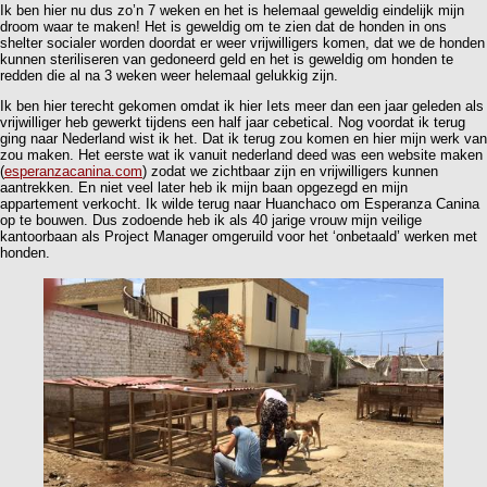
Ik ben hier nu dus zo’n 7 weken en het is helemaal geweldig eindelijk mijn
droom waar te maken! Het is geweldig om te zien dat de honden in ons
shelter socialer worden doordat er weer vrijwilligers komen, dat we de honden
kunnen steriliseren van gedoneerd geld en het is geweldig om honden te
redden die al na 3 weken weer helemaal gelukkig zijn.
Ik ben hier terecht gekomen omdat ik hier Iets meer dan een jaar geleden als
vrijwilliger heb gewerkt tijdens een half jaar cebetical. Nog voordat ik terug
ging naar Nederland wist ik het. Dat ik terug zou komen en hier mijn werk van
zou maken. Het eerste wat ik vanuit nederland deed was een website maken
(
esperanzacanina.com
) zodat we zichtbaar zijn en vrijwilligers kunnen
aantrekken. En niet veel later heb ik mijn baan opgezegd en mijn
appartement verkocht. Ik wilde terug naar Huanchaco om Esperanza Canina
op te bouwen. Dus zodoende heb ik als 40 jarige vrouw mijn veilige
kantoorbaan als Project Manager omgeruild voor het ‘onbetaald’ werken met
honden.